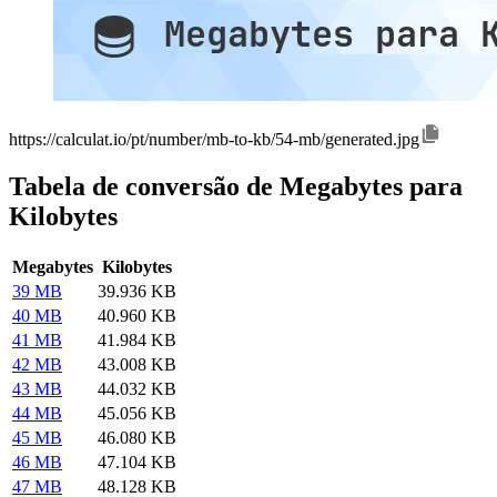
https://calculat.io/pt/number/mb-to-kb/54-mb/generated.jpg
Tabela de conversão de Megabytes para
Kilobytes
Megabytes
Kilobytes
39 MB
39.936 KB
40 MB
40.960 KB
41 MB
41.984 KB
42 MB
43.008 KB
43 MB
44.032 KB
44 MB
45.056 KB
45 MB
46.080 KB
46 MB
47.104 KB
47 MB
48.128 KB