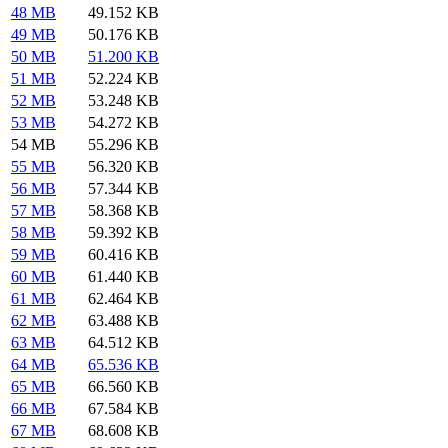
48 MB
49.152 KB
49 MB
50.176 KB
50 MB
51.200 KB
51 MB
52.224 KB
52 MB
53.248 KB
53 MB
54.272 KB
54 MB
55.296 KB
55 MB
56.320 KB
56 MB
57.344 KB
57 MB
58.368 KB
58 MB
59.392 KB
59 MB
60.416 KB
60 MB
61.440 KB
61 MB
62.464 KB
62 MB
63.488 KB
63 MB
64.512 KB
64 MB
65.536 KB
65 MB
66.560 KB
66 MB
67.584 KB
67 MB
68.608 KB