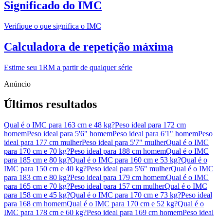
Significado do IMC
Verifique o que significa o IMC
Calculadora de repetição máxima
Estime seu 1RM a partir de qualquer série
Últimos resultados
Qual é o IMC para 163 cm e 48 kg?
Peso ideal para 172 cm
homem
Peso ideal para 5'6" homem
Peso ideal para 6'1" homem
Peso
ideal para 177 cm mulher
Peso ideal para 5'7" mulher
Qual é o IMC
para 170 cm e 70 kg?
Peso ideal para 188 cm homem
Qual é o IMC
para 185 cm e 80 kg?
Qual é o IMC para 160 cm e 53 kg?
Qual é o
IMC para 150 cm e 40 kg?
Peso ideal para 5'6" mulher
Qual é o IMC
para 183 cm e 80 kg?
Peso ideal para 179 cm homem
Qual é o IMC
para 165 cm e 70 kg?
Peso ideal para 157 cm mulher
Qual é o IMC
para 158 cm e 45 kg?
Qual é o IMC para 170 cm e 73 kg?
Peso ideal
para 168 cm homem
Qual é o IMC para 170 cm e 52 kg?
Qual é o
IMC para 178 cm e 60 kg?
Peso ideal para 169 cm homem
Peso ideal