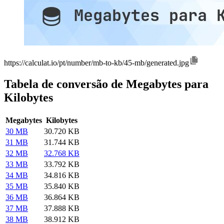
https://calculat.io/pt/number/mb-to-kb/45-mb/generated.jpg
Tabela de conversão de Megabytes para
Kilobytes
Megabytes
Kilobytes
30 MB
30.720 KB
31 MB
31.744 KB
32 MB
32.768 KB
33 MB
33.792 KB
34 MB
34.816 KB
35 MB
35.840 KB
36 MB
36.864 KB
37 MB
37.888 KB
38 MB
38.912 KB