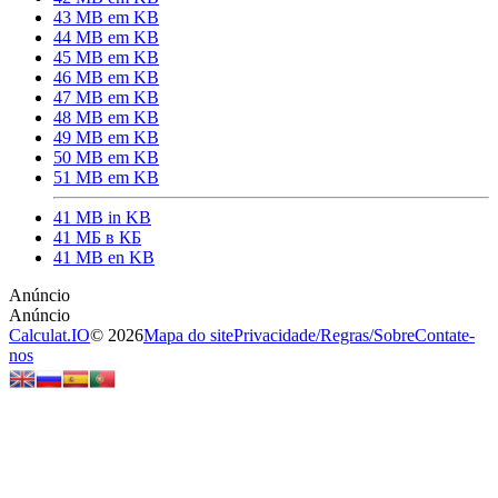
43 MB em KB
44 MB em KB
45 MB em KB
46 MB em KB
47 MB em KB
48 MB em KB
49 MB em KB
50 MB em KB
51 MB em KB
41 MB in KB
41 МБ в КБ
41 MB en KB
Calculat.IO
© 2026
Mapa do site
Privacidade
/
Regras
/
Sobre
Contate-
nos