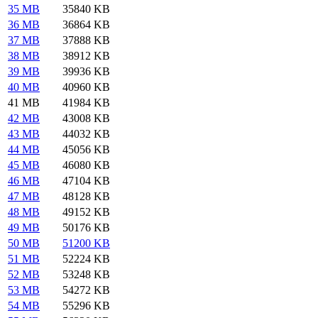
35 MB
35840 KB
36 MB
36864 KB
37 MB
37888 KB
38 MB
38912 KB
39 MB
39936 KB
40 MB
40960 KB
41 MB
41984 KB
42 MB
43008 KB
43 MB
44032 KB
44 MB
45056 KB
45 MB
46080 KB
46 MB
47104 KB
47 MB
48128 KB
48 MB
49152 KB
49 MB
50176 KB
50 MB
51200 KB
51 MB
52224 KB
52 MB
53248 KB
53 MB
54272 KB
54 MB
55296 KB