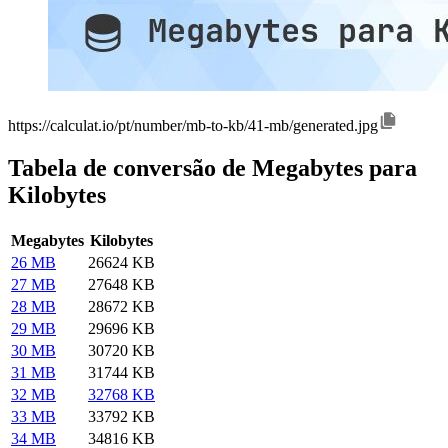
https://calculat.io/pt/number/mb-to-kb/41-mb/generated.jpg
Tabela de conversão de Megabytes para
Kilobytes
Megabytes
Kilobytes
26 MB
26624 KB
27 MB
27648 KB
28 MB
28672 KB
29 MB
29696 KB
30 MB
30720 KB
31 MB
31744 KB
32 MB
32768 KB
33 MB
33792 KB
34 MB
34816 KB