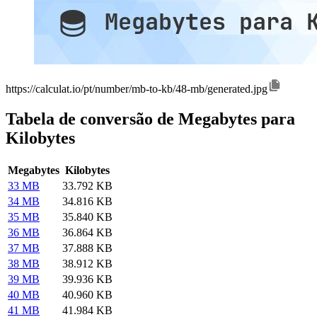
https://calculat.io/pt/number/mb-to-kb/48-mb/generated.jpg
Tabela de conversão de Megabytes para
Kilobytes
Megabytes
Kilobytes
33 MB
33.792 KB
34 MB
34.816 KB
35 MB
35.840 KB
36 MB
36.864 KB
37 MB
37.888 KB
38 MB
38.912 KB
39 MB
39.936 KB
40 MB
40.960 KB
41 MB
41.984 KB