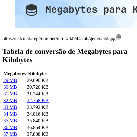
https://calculat.io/pt/number/mb-to-kb/44-mb/generated.jpg
Tabela de conversão de Megabytes para
Kilobytes
Megabytes
Kilobytes
29 MB
29.696 KB
30 MB
30.720 KB
31 MB
31.744 KB
32 MB
32.768 KB
33 MB
33.792 KB
34 MB
34.816 KB
35 MB
35.840 KB
36 MB
36.864 KB
37 MB
37.888 KB