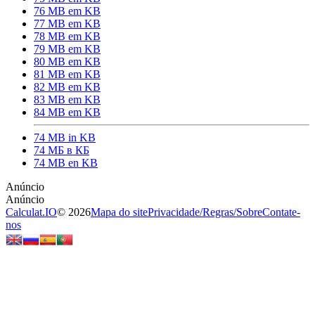
76 MB em KB
77 MB em KB
78 MB em KB
79 MB em KB
80 MB em KB
81 MB em KB
82 MB em KB
83 MB em KB
84 MB em KB
74 MB in KB
74 МБ в КБ
74 MB en KB
Calculat.IO
© 2026
Mapa do site
Privacidade
/
Regras
/
Sobre
Contate-
nos