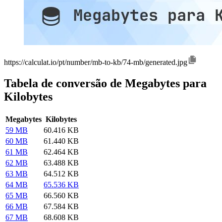
https://calculat.io/pt/number/mb-to-kb/74-mb/generated.jpg
Tabela de conversão de Megabytes para
Kilobytes
Megabytes
Kilobytes
59 MB
60.416 KB
60 MB
61.440 KB
61 MB
62.464 KB
62 MB
63.488 KB
63 MB
64.512 KB
64 MB
65.536 KB
65 MB
66.560 KB
66 MB
67.584 KB
67 MB
68.608 KB