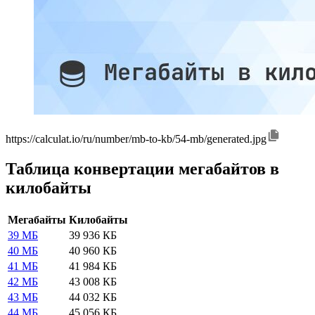
https://calculat.io/ru/number/mb-to-kb/54-mb/generated.jpg
Таблица конвертации мегабайтов в
килобайты
Мегабайты
Килобайты
39 МБ
39 936 КБ
40 МБ
40 960 КБ
41 МБ
41 984 КБ
42 МБ
43 008 КБ
43 МБ
44 032 КБ
44 МБ
45 056 КБ