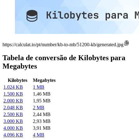
https://calculat.io/pt/number/kb-to-mb/51200-kb/generated.jpg
Tabela de conversão de Kilobytes para
Megabytes
Kilobytes
Megabytes
1.024 KB
1 MB
1.500 KB
1,46 MB
2.000 KB
1,95 MB
2.048 KB
2 MB
2.500 KB
2,44 MB
3.000 KB
2,93 MB
4.000 KB
3,91 MB
4.096 KB
4 MB