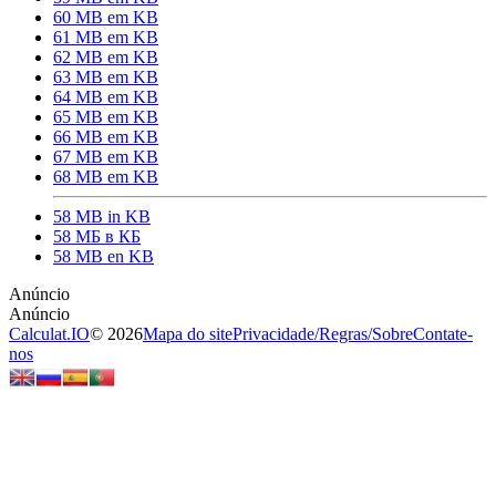
60 MB em KB
61 MB em KB
62 MB em KB
63 MB em KB
64 MB em KB
65 MB em KB
66 MB em KB
67 MB em KB
68 MB em KB
58 MB in KB
58 МБ в КБ
58 MB en KB
Calculat.IO
© 2026
Mapa do site
Privacidade
/
Regras
/
Sobre
Contate-
nos