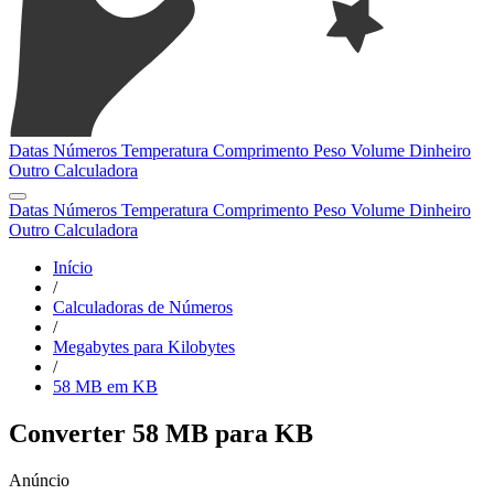
Datas
Números
Temperatura
Comprimento
Peso
Volume
Dinheiro
Outro
Calculadora
Datas
Números
Temperatura
Comprimento
Peso
Volume
Dinheiro
Outro
Calculadora
Início
/
Calculadoras de Números
/
Megabytes para Kilobytes
/
58 MB em KB
Converter 58 MB para KB