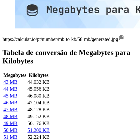
https://calculat.io/pt/number/mb-to-kb/58-mb/generated.jpg
Tabela de conversão de Megabytes para
Kilobytes
Megabytes
Kilobytes
43 MB
44.032 KB
44 MB
45.056 KB
45 MB
46.080 KB
46 MB
47.104 KB
47 MB
48.128 KB
48 MB
49.152 KB
49 MB
50.176 KB
50 MB
51.200 KB
51 MB
52.224 KB