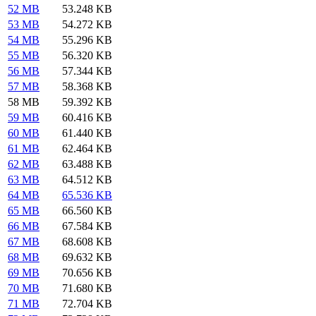
52 MB
53.248 KB
53 MB
54.272 KB
54 MB
55.296 KB
55 MB
56.320 KB
56 MB
57.344 KB
57 MB
58.368 KB
58 MB
59.392 KB
59 MB
60.416 KB
60 MB
61.440 KB
61 MB
62.464 KB
62 MB
63.488 KB
63 MB
64.512 KB
64 MB
65.536 KB
65 MB
66.560 KB
66 MB
67.584 KB
67 MB
68.608 KB
68 MB
69.632 KB
69 MB
70.656 KB
70 MB
71.680 KB
71 MB
72.704 KB