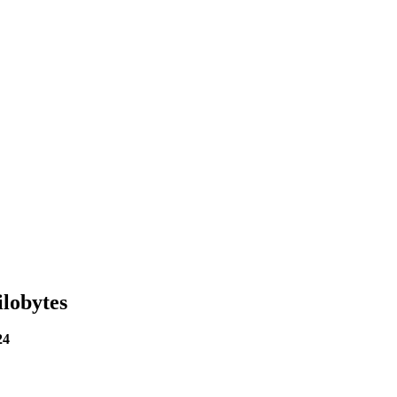
lobytes
24