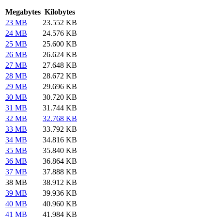
Megabytes
Kilobytes
23 MB
23.552 KB
24 MB
24.576 KB
25 MB
25.600 KB
26 MB
26.624 KB
27 MB
27.648 KB
28 MB
28.672 KB
29 MB
29.696 KB
30 MB
30.720 KB
31 MB
31.744 KB
32 MB
32.768 KB
33 MB
33.792 KB
34 MB
34.816 KB
35 MB
35.840 KB
36 MB
36.864 KB
37 MB
37.888 KB
38 MB
38.912 KB
39 MB
39.936 KB
40 MB
40.960 KB
41 MB
41.984 KB