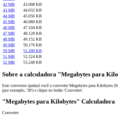
42 MB
43.008 KB
43 MB
44.032 KB
44 MB
45.056 KB
45 MB
46.080 KB
46 MB
47.104 KB
47 MB
48.128 KB
48 MB
49.152 KB
49 MB
50.176 KB
50 MB
51.200 KB
51 MB
52.224 KB
52 MB
53.248 KB
Sobre a calculadora "Megabytes para Kilo
Este conversor ajudará você a converter Megabytes para Kilobytes (
(por exemplo, '38') e clique no botão 'Converter'.
"Megabytes para Kilobytes" Calculadora
Converter