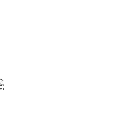
es
tes
tes