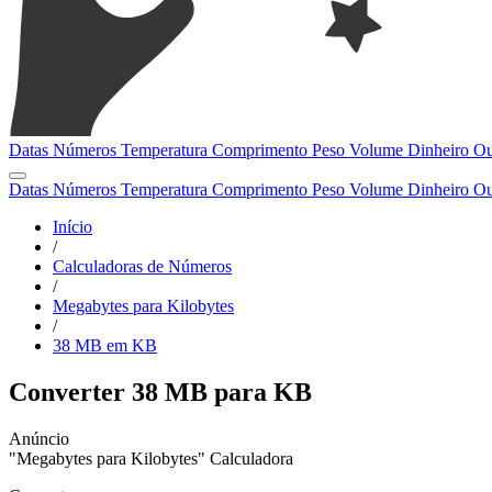
Datas
Números
Temperatura
Comprimento
Peso
Volume
Dinheiro
Ou
Datas
Números
Temperatura
Comprimento
Peso
Volume
Dinheiro
Ou
Início
/
Calculadoras de Números
/
Megabytes para Kilobytes
/
38 MB em KB
Converter 38 MB para KB
"Megabytes para Kilobytes" Calculadora