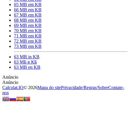
65 MB em KB
66 MB em KB
67 MB em KB
68 MB em KB
69 MB em KB
70 MB em KB
71 MB em KB
72 MB em KB
73 MB em KB
63 MB in KB
63 МБ в КБ
63 MB en KB
Calculat.IO
© 2026
Mapa do site
Privacidade
/
Regras
/
Sobre
Contate-
nos