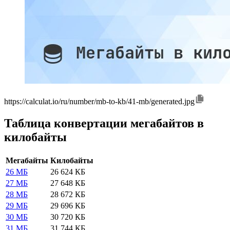
https://calculat.io/ru/number/mb-to-kb/41-mb/generated.jpg
Таблица конвертации мегабайтов в
килобайты
Мегабайты
Килобайты
26 МБ
26 624 КБ
27 МБ
27 648 КБ
28 МБ
28 672 КБ
29 МБ
29 696 КБ
30 МБ
30 720 КБ
31 МБ
31 744 КБ