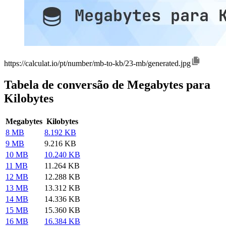
https://calculat.io/pt/number/mb-to-kb/23-mb/generated.jpg
Tabela de conversão de Megabytes para
Kilobytes
Megabytes
Kilobytes
8 MB
8.192 KB
9 MB
9.216 KB
10 MB
10.240 KB
11 MB
11.264 KB
12 MB
12.288 KB
13 MB
13.312 KB
14 MB
14.336 KB
15 MB
15.360 KB
16 MB
16.384 KB