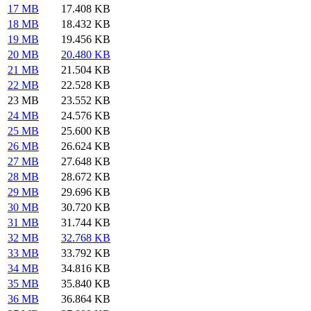
17 MB
17.408 KB
18 MB
18.432 KB
19 MB
19.456 KB
20 MB
20.480 KB
21 MB
21.504 KB
22 MB
22.528 KB
23 MB
23.552 KB
24 MB
24.576 KB
25 MB
25.600 KB
26 MB
26.624 KB
27 MB
27.648 KB
28 MB
28.672 KB
29 MB
29.696 KB
30 MB
30.720 KB
31 MB
31.744 KB
32 MB
32.768 KB
33 MB
33.792 KB
34 MB
34.816 KB
35 MB
35.840 KB
36 MB
36.864 KB