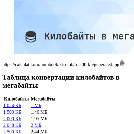
https://calculat.io/ru/number/kb-to-mb/51200-kb/generated.jpg
Таблица конвертации килобайтов в
мегабайты
Килобайты
Мегабайты
1 024 КБ
1 МБ
1 500 КБ
1,46 МБ
2 000 КБ
1,95 МБ
2 048 КБ
2 МБ
2 500 КБ
2,44 МБ