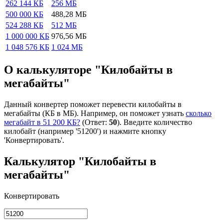
262 144 КБ
256 МБ
500 000 КБ
488,28 МБ
524 288 КБ
512 МБ
1 000 000 КБ
976,56 МБ
1 048 576 КБ
1 024 МБ
О калькуляторе "Килобайты в
мегабайты"
Данный конвертер поможет перевести килобайты в
мегабайты (КБ в МБ). Например, он поможет узнать
сколько
мегабайт в 51 200 КБ?
(Ответ:
50
). Введите количество
килобайт (например '51200') и нажмите кнопку
'Конвертировать'.
Калькулятор "Килобайты в
мегабайты"
Конвертировать