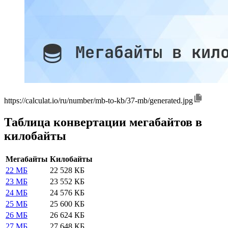
https://calculat.io/ru/number/mb-to-kb/37-mb/generated.jpg
Таблица конвертации мегабайтов в
килобайты
Мегабайты
Килобайты
22 МБ
22 528 КБ
23 МБ
23 552 КБ
24 МБ
24 576 КБ
25 МБ
25 600 КБ
26 МБ
26 624 КБ
27 МБ
27 648 КБ