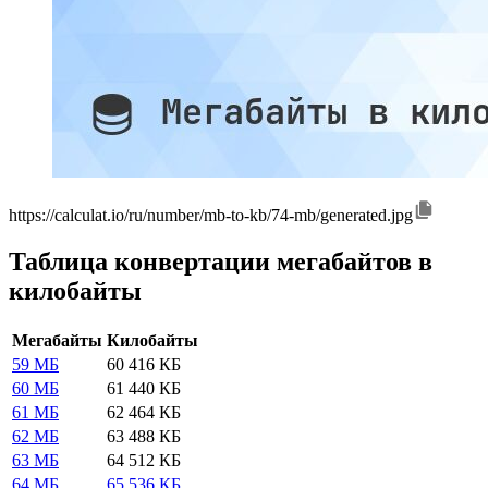
https://calculat.io/ru/number/mb-to-kb/74-mb/generated.jpg
Таблица конвертации мегабайтов в
килобайты
Мегабайты
Килобайты
59 МБ
60 416 КБ
60 МБ
61 440 КБ
61 МБ
62 464 КБ
62 МБ
63 488 КБ
63 МБ
64 512 КБ
64 МБ
65 536 КБ