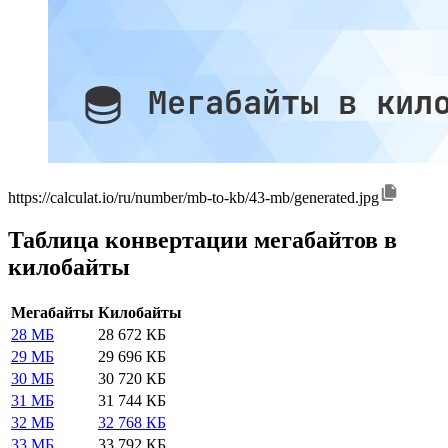
https://calculat.io/ru/number/mb-to-kb/43-mb/generated.jpg
Таблица конвертации мегабайтов в
килобайты
Мегабайты
Килобайты
28 МБ
28 672 КБ
29 МБ
29 696 КБ
30 МБ
30 720 КБ
31 МБ
31 744 КБ
32 МБ
32 768 КБ
33 МБ
33 792 КБ