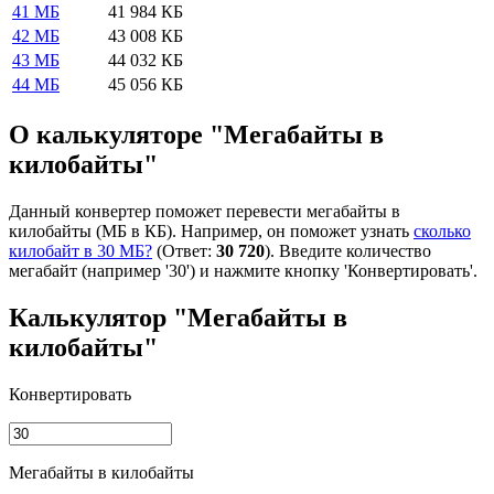
41 МБ
41 984 КБ
42 МБ
43 008 КБ
43 МБ
44 032 КБ
44 МБ
45 056 КБ
О калькуляторе "Мегабайты в
килобайты"
Данный конвертер поможет перевести мегабайты в
килобайты (МБ в КБ). Например, он поможет узнать
сколько
килобайт в 30 МБ?
(Ответ:
30 720
). Введите количество
мегабайт (например '30') и нажмите кнопку 'Конвертировать'.
Калькулятор "Мегабайты в
килобайты"
Конвертировать
Мегабайты в килобайты