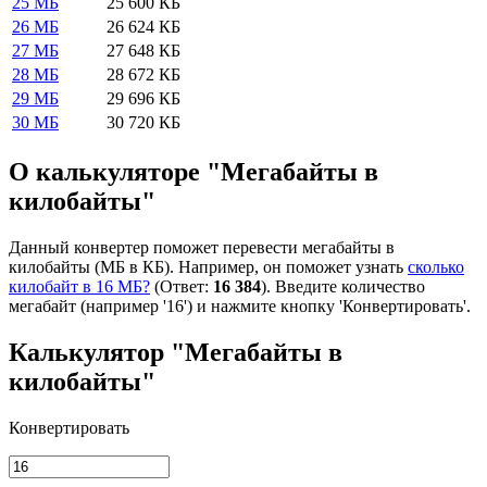
25 МБ
25 600 КБ
26 МБ
26 624 КБ
27 МБ
27 648 КБ
28 МБ
28 672 КБ
29 МБ
29 696 КБ
30 МБ
30 720 КБ
О калькуляторе "Мегабайты в
килобайты"
Данный конвертер поможет перевести мегабайты в
килобайты (МБ в КБ). Например, он поможет узнать
сколько
килобайт в 16 МБ?
(Ответ:
16 384
). Введите количество
мегабайт (например '16') и нажмите кнопку 'Конвертировать'.
Калькулятор "Мегабайты в
килобайты"
Конвертировать