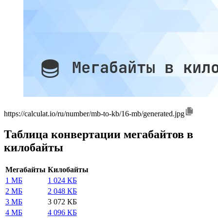
https://calculat.io/ru/number/mb-to-kb/16-mb/generated.jpg
Таблица конвертации мегабайтов в
килобайты
Мегабайты
Килобайты
1 МБ
1 024 КБ
2 МБ
2 048 КБ
3 МБ
3 072 КБ
4 МБ
4 096 КБ