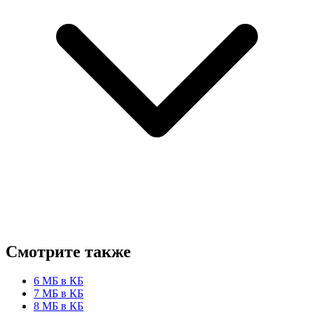
Смотрите также
6 МБ в КБ
7 МБ в КБ
8 МБ в КБ