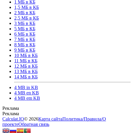
1 МБ в КБ
1,5 МБ в КБ
2 МБ в КБ
2,5 МБ в КБ
3 МБ в КБ
5 МБ в КБ
6 МБ в КБ
7 МБ в КБ
8 МБ в КБ
9 МБ в КБ
10 МБ в КБ
11 МБ в КБ
12 МБ в КБ
13 МБ в КБ
14 МБ в КБ
4 MB in KB
4 MB en KB
4 MB em KB
Calculat.IO
© 2026
Карта сайта
Политика
/
Правила
/
О
проекте
Обратная связь