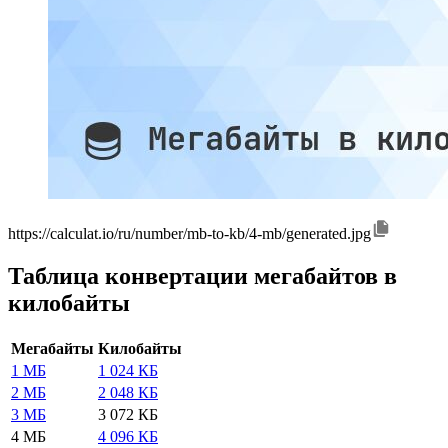
https://calculat.io/ru/number/mb-to-kb/4-mb/generated.jpg
Таблица конвертации мегабайтов в
килобайты
Мегабайты
Килобайты
1 МБ
1 024 КБ
2 МБ
2 048 КБ
3 МБ
3 072 КБ
4 МБ
4 096 КБ