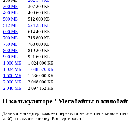
256 МБ
262 144 КБ
300 МБ
307 200 КБ
400 МБ
409 600 КБ
500 МБ
512 000 КБ
512 МБ
524 288 КБ
600 МБ
614 400 КБ
700 МБ
716 800 КБ
750 МБ
768 000 КБ
800 МБ
819 200 КБ
900 МБ
921 600 КБ
1 000 МБ
1 024 000 КБ
1 024 МБ
1 048 576 КБ
1 500 МБ
1 536 000 КБ
2 000 МБ
2 048 000 КБ
2 048 МБ
2 097 152 КБ
О калькуляторе "Мегабайты в килоба
Данный конвертер поможет перевести мегабайты в килобайты 
'256') и нажмите кнопку 'Конвертировать'.