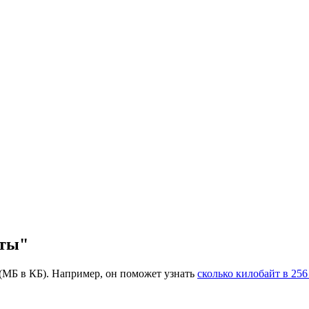
йты"
(МБ в КБ). Например, он поможет узнать
сколько килобайт в 25