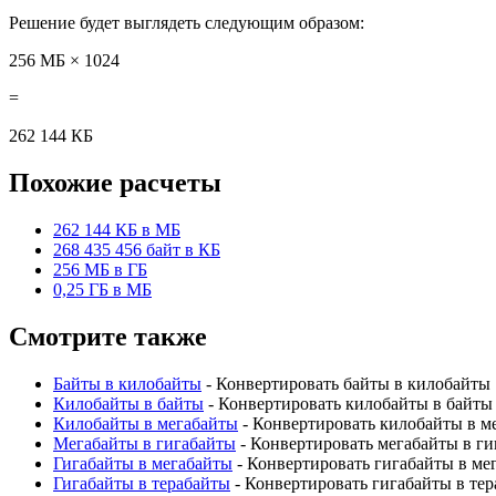
Решение будет выглядеть следующим образом:
256 МБ × 1024
=
262 144 КБ
Похожие расчеты
262 144 КБ в МБ
268 435 456 байт в КБ
256 МБ в ГБ
0,25 ГБ в МБ
Смотрите также
Байты в килобайты
- Конвертировать байты в килобайты
Килобайты в байты
- Конвертировать килобайты в байты
Килобайты в мегабайты
- Конвертировать килобайты в м
Мегабайты в гигабайты
- Конвертировать мегабайты в г
Гигабайты в мегабайты
- Конвертировать гигабайты в ме
Гигабайты в терабайты
- Конвертировать гигабайты в те