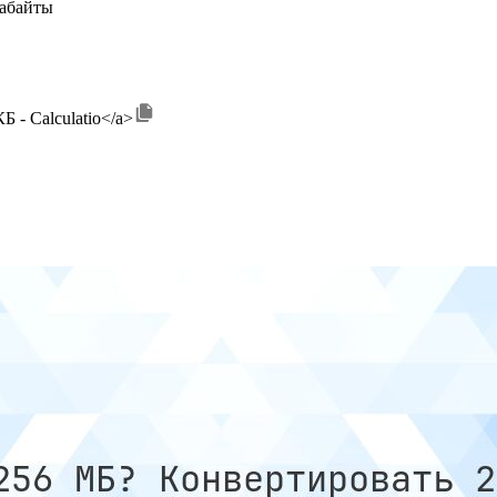
габайты
Б - Calculatio</a>