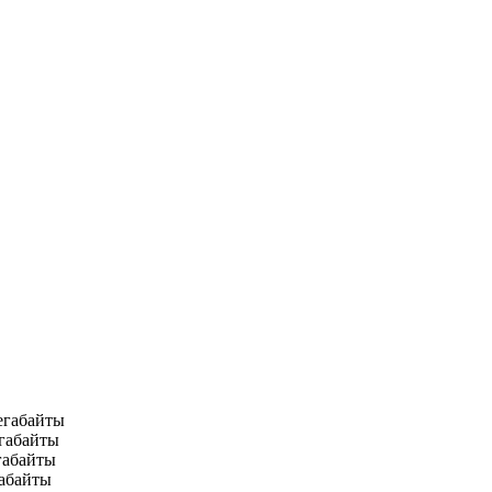
егабайты
игабайты
габайты
рабайты