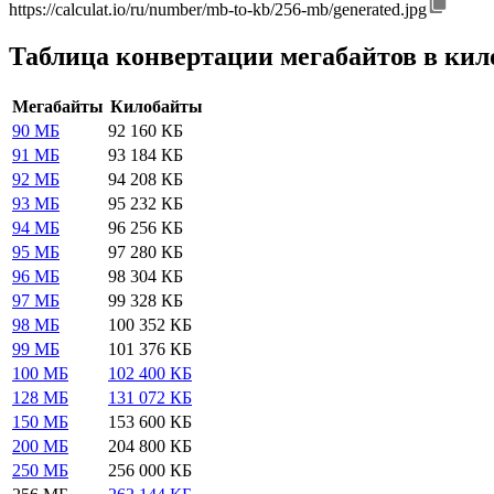
https://calculat.io/ru/number/mb-to-kb/256-mb/generated.jpg
Таблица конвертации мегабайтов в ки
Мегабайты
Килобайты
90 МБ
92 160 КБ
91 МБ
93 184 КБ
92 МБ
94 208 КБ
93 МБ
95 232 КБ
94 МБ
96 256 КБ
95 МБ
97 280 КБ
96 МБ
98 304 КБ
97 МБ
99 328 КБ
98 МБ
100 352 КБ
99 МБ
101 376 КБ
100 МБ
102 400 КБ
128 МБ
131 072 КБ
150 МБ
153 600 КБ
200 МБ
204 800 КБ
250 МБ
256 000 КБ