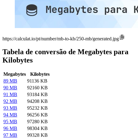
https://calculat.io/pt/number/mb-to-kb/250-mb/generated.jpg
Tabela de conversão de Megabytes para
Kilobytes
Megabytes
Kilobytes
89 MB
91136 KB
90 MB
92160 KB
91 MB
93184 KB
92 MB
94208 KB
93 MB
95232 KB
94 MB
96256 KB
95 MB
97280 KB
96 MB
98304 KB
97 MB
99328 KB