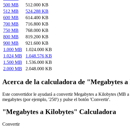
500 MB
512.000 KB
512 MB
524.288 KB
600 MB
614.400 KB
700 MB
716.800 KB
750 MB
768.000 KB
800 MB
819.200 KB
900 MB
921.600 KB
1.000 MB
1.024.000 KB
1.024 MB
1.048.576 KB
1.500 MB
1.536.000 KB
2.000 MB
2.048.000 KB
Acerca de la calculadora de "Megabytes a
Este convertidor le ayudará a convertir Megabytes a Kilobytes (MB 
megabytes (por ejemplo, '250') y pulse el botón 'Convertir'.
"Megabytes a Kilobytes" Calculadora
Convertir