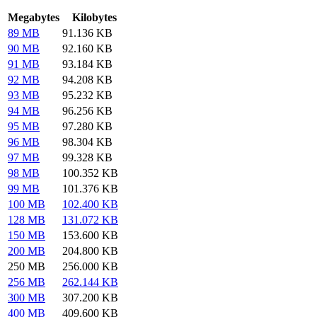
Megabytes
Kilobytes
89 MB
91.136 KB
90 MB
92.160 KB
91 MB
93.184 KB
92 MB
94.208 KB
93 MB
95.232 KB
94 MB
96.256 KB
95 MB
97.280 KB
96 MB
98.304 KB
97 MB
99.328 KB
98 MB
100.352 KB
99 MB
101.376 KB
100 MB
102.400 KB
128 MB
131.072 KB
150 MB
153.600 KB
200 MB
204.800 KB
250 MB
256.000 KB
256 MB
262.144 KB
300 MB
307.200 KB
400 MB
409.600 KB