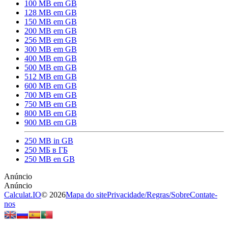
100 MB em GB
128 MB em GB
150 MB em GB
200 MB em GB
256 MB em GB
300 MB em GB
400 MB em GB
500 MB em GB
512 MB em GB
600 MB em GB
700 MB em GB
750 MB em GB
800 MB em GB
900 MB em GB
250 MB in GB
250 МБ в ГБ
250 MB en GB
Calculat.IO
© 2026
Mapa do site
Privacidade
/
Regras
/
Sobre
Contate-
nos