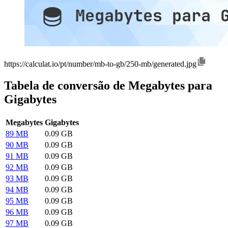
https://calculat.io/pt/number/mb-to-gb/250-mb/generated.jpg
Tabela de conversão de Megabytes para
Gigabytes
Megabytes
Gigabytes
89 MB
0.09 GB
90 MB
0.09 GB
91 MB
0.09 GB
92 MB
0.09 GB
93 MB
0.09 GB
94 MB
0.09 GB
95 MB
0.09 GB
96 MB
0.09 GB
97 MB
0.09 GB