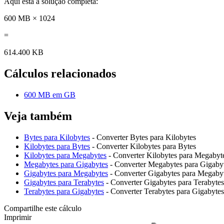
Aqui está a solução completa:
600 MB × 1024
=
614.400 KB
Cálculos relacionados
600 MB em GB
Veja também
Bytes para Kilobytes
- Converter Bytes para Kilobytes
Kilobytes para Bytes
- Converter Kilobytes para Bytes
Kilobytes para Megabytes
- Converter Kilobytes para Megabyt
Megabytes para Gigabytes
- Converter Megabytes para Gigaby
Gigabytes para Megabytes
- Converter Gigabytes para Megaby
Gigabytes para Terabytes
- Converter Gigabytes para Terabytes
Terabytes para Gigabytes
- Converter Terabytes para Gigabytes
Compartilhe este cálculo
Imprimir