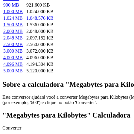
900 MB
921.600 KB
1.000 MB
1.024.000 KB
1.024 MB
1.048.576 KB
1.500 MB
1.536.000 KB
2.000 MB
2.048.000 KB
2.048 MB
2.097.152 KB
2.500 MB
2.560.000 KB
3.000 MB
3.072.000 KB
4.000 MB
4.096.000 KB
4.096 MB
4.194.304 KB
5.000 MB
5.120.000 KB
Sobre a calculadora "Megabytes para Kilo
Este conversor ajudará você a converter Megabytes para Kilobytes (
(por exemplo, '600') e clique no botão 'Converter'.
"Megabytes para Kilobytes" Calculadora
Converter