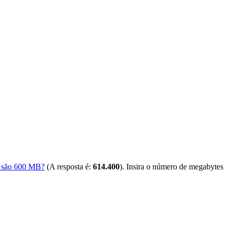
s são 600 MB?
(A resposta é:
614.400
). Insira o número de megabytes