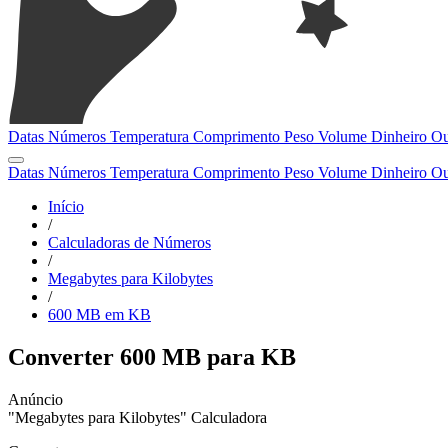
Datas
Números
Temperatura
Comprimento
Peso
Volume
Dinheiro
Ou
Datas
Números
Temperatura
Comprimento
Peso
Volume
Dinheiro
Ou
Início
/
Calculadoras de Números
/
Megabytes para Kilobytes
/
600 MB em KB
Converter 600 MB para KB
"Megabytes para Kilobytes" Calculadora