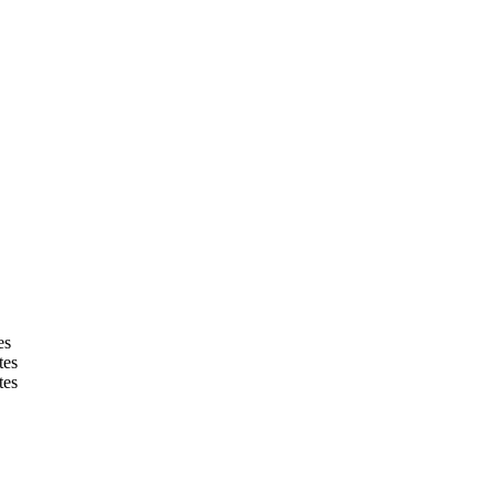
es
tes
tes