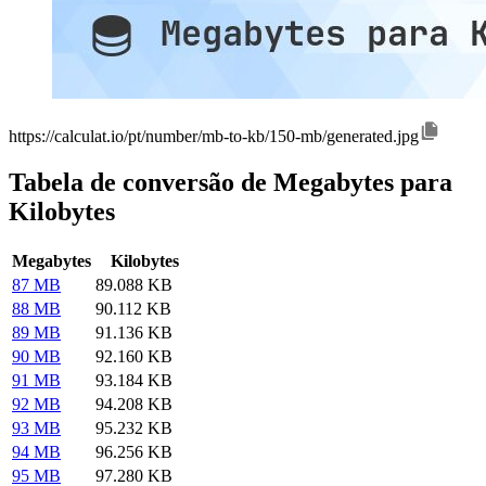
https://calculat.io/pt/number/mb-to-kb/150-mb/generated.jpg
Tabela de conversão de Megabytes para
Kilobytes
Megabytes
Kilobytes
87 MB
89.088 KB
88 MB
90.112 KB
89 MB
91.136 KB
90 MB
92.160 KB
91 MB
93.184 KB
92 MB
94.208 KB
93 MB
95.232 KB
94 MB
96.256 KB
95 MB
97.280 KB