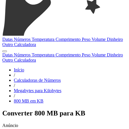
Datas
Números
Temperatura
Comprimento
Peso
Volume
Dinheiro
Outro
Calculadora
Datas
Números
Temperatura
Comprimento
Peso
Volume
Dinheiro
Outro
Calculadora
Início
/
Calculadoras de Números
/
Megabytes para Kilobytes
/
800 MB em KB
Converter 800 MB para KB