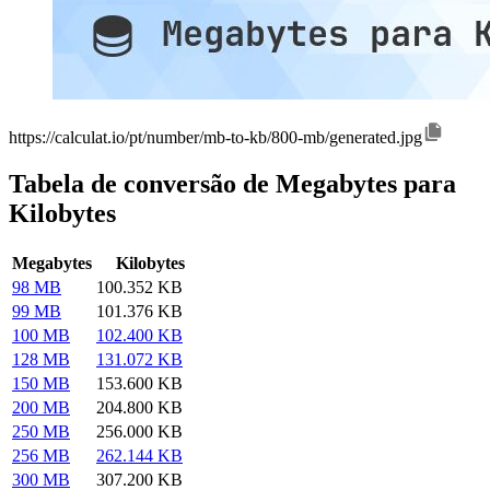
https://calculat.io/pt/number/mb-to-kb/800-mb/generated.jpg
Tabela de conversão de Megabytes para
Kilobytes
Megabytes
Kilobytes
98 MB
100.352 KB
99 MB
101.376 KB
100 MB
102.400 KB
128 MB
131.072 KB
150 MB
153.600 KB
200 MB
204.800 KB
250 MB
256.000 KB
256 MB
262.144 KB
300 MB
307.200 KB