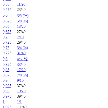
0,55
11/20
0,575
23/40
0,6
3/5 (⅗)
0,625
5/8 (⅝)
0,65
13/20
0,675
27/40
0,7
7/10
0,725
29/40
0,75
3/4 (¾)
0,775
31/40
0,8
4/5 (⅘)
0,825
33/40
0,85
17/20
0,875
7/8 (⅞)
0,9
9/10
0,925
37/40
0,95
19/20
0,975
39/40
1
1/1
1,025
1 1/40