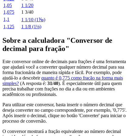
1,05
1 1/20
1,075
1 3/40
1,1
1 1/10 (1⅒)
1,125
1 1/8 (1⅛)
Sobre a calculadora "Conversor de
decimal para fração"
Este conversor online de decimais para frações é uma ferramenta
que ajudará você a converter qualquer número decimal para sua
forma fracionária de maneira rápida e fácil. Por exemplo, pode
ajudá-lo a descobrir
quanto é 0,775 como fração na forma mais
simples?
(A resposta é:
31/40
). É especialmente útil para quem
precisa trabalhar com frações no dia a dia ou em ambientes
acadêmicos ou profissionais.
Para utilizar este conversor, basta inserir o número decimal que
deseja converter no campo correspondente, por exemplo, '0,775'.
Após inserir o decimal, clique no botão 'Converter' para iniciar o
processo de conversão.
O conversor mostrará a fração equivalente ao número decimal