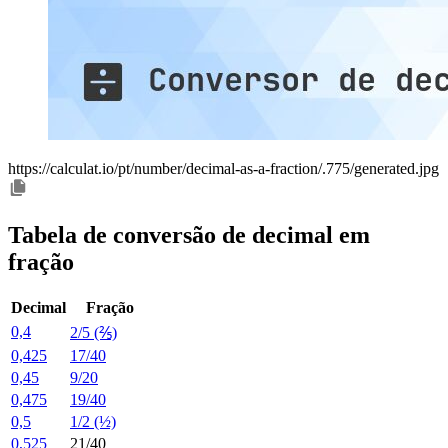
https://calculat.io/pt/number/decimal-as-a-fraction/.775/generated.jpg
Tabela de conversão de decimal em
fração
Decimal
Fração
0,4
2/5 (⅖)
0,425
17/40
0,45
9/20
0,475
19/40
0,5
1/2 (½)
0,525
21/40