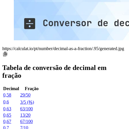
https://calculat.io/pt/number/decimal-as-a-fraction/.95/generated.jpg
Tabela de conversão de decimal em
fração
Decimal
Fração
0,58
29/50
0,6
3/5 (⅗)
0,63
63/100
0,65
13/20
0,67
67/100
0,7
7/10