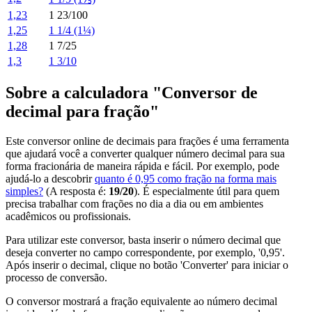
1,23
1 23/100
1,25
1 1/4 (1¼)
1,28
1 7/25
1,3
1 3/10
Sobre a calculadora "Conversor de
decimal para fração"
Este conversor online de decimais para frações é uma ferramenta
que ajudará você a converter qualquer número decimal para sua
forma fracionária de maneira rápida e fácil. Por exemplo, pode
ajudá-lo a descobrir
quanto é 0,95 como fração na forma mais
simples?
(A resposta é:
19/20
). É especialmente útil para quem
precisa trabalhar com frações no dia a dia ou em ambientes
acadêmicos ou profissionais.
Para utilizar este conversor, basta inserir o número decimal que
deseja converter no campo correspondente, por exemplo, '0,95'.
Após inserir o decimal, clique no botão 'Converter' para iniciar o
processo de conversão.
O conversor mostrará a fração equivalente ao número decimal