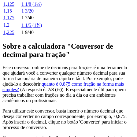
1,125
1 1/8 (1⅛)
1,15
1 3/20
1,175
1 7/40
1,2
1 1/5 (1⅕)
1,225
1 9/40
Sobre a calculadora "Conversor de
decimal para fração"
Este conversor online de decimais para frações é uma ferramenta
que ajudará você a converter qualquer número decimal para sua
forma fracionária de maneira rápida e fácil. Por exemplo, pode
ajudá-lo a descobrir
quanto é 0,875 como fração na forma mais
simples?
(A resposta é:
7/8 (⅞)
). É especialmente útil para quem
precisa trabalhar com frações no dia a dia ou em ambientes
acadêmicos ou profissionais.
Para utilizar este conversor, basta inserir o número decimal que
deseja converter no campo correspondente, por exemplo, '0,875'.
Após inserir o decimal, clique no botão 'Converter' para iniciar o
processo de conversão.