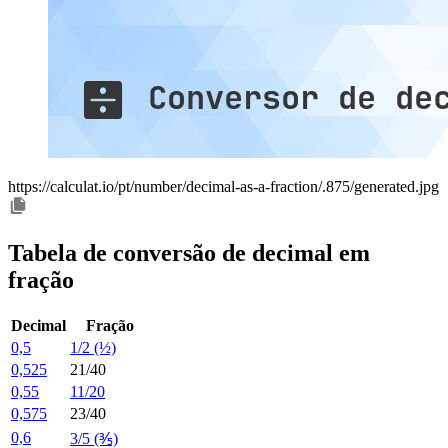
https://calculat.io/pt/number/decimal-as-a-fraction/.875/generated.jpg
Tabela de conversão de decimal em
fração
Decimal
Fração
0,5
1/2 (½)
0,525
21/40
0,55
11/20
0,575
23/40
0,6
3/5 (⅗)