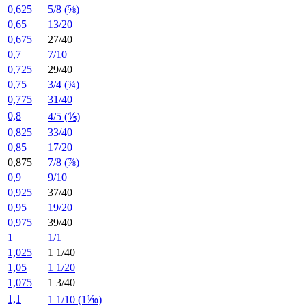
0,625
5/8 (⅝)
0,65
13/20
0,675
27/40
0,7
7/10
0,725
29/40
0,75
3/4 (¾)
0,775
31/40
0,8
4/5 (⅘)
0,825
33/40
0,85
17/20
0,875
7/8 (⅞)
0,9
9/10
0,925
37/40
0,95
19/20
0,975
39/40
1
1/1
1,025
1 1/40
1,05
1 1/20
1,075
1 3/40
1,1
1 1/10 (1⅒)