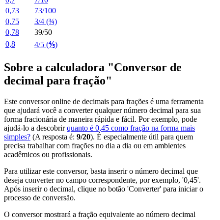
0,73
73/100
0,75
3/4 (¾)
0,78
39/50
0,8
4/5 (⅘)
Sobre a calculadora "Conversor de
decimal para fração"
Este conversor online de decimais para frações é uma ferramenta
que ajudará você a converter qualquer número decimal para sua
forma fracionária de maneira rápida e fácil. Por exemplo, pode
ajudá-lo a descobrir
quanto é 0,45 como fração na forma mais
simples?
(A resposta é:
9/20
). É especialmente útil para quem
precisa trabalhar com frações no dia a dia ou em ambientes
acadêmicos ou profissionais.
Para utilizar este conversor, basta inserir o número decimal que
deseja converter no campo correspondente, por exemplo, '0,45'.
Após inserir o decimal, clique no botão 'Converter' para iniciar o
processo de conversão.
O conversor mostrará a fração equivalente ao número decimal