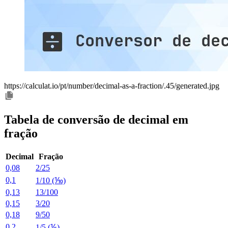
https://calculat.io/pt/number/decimal-as-a-fraction/.45/generated.jpg
Tabela de conversão de decimal em
fração
Decimal
Fração
0,08
2/25
0,1
1/10 (⅒)
0,13
13/100
0,15
3/20
0,18
9/50
0,2
1/5 (⅕)