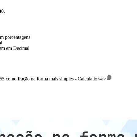
00
.
em porcentagens
al
gem em Decimal
,755 como fração na forma mais simples - Calculatio</a>