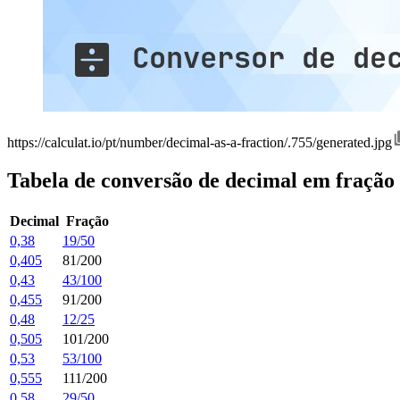
https://calculat.io/pt/number/decimal-as-a-fraction/.755/generated.jpg
Tabela de conversão de decimal em fração
Decimal
Fração
0,38
19/50
0,405
81/200
0,43
43/100
0,455
91/200
0,48
12/25
0,505
101/200
0,53
53/100
0,555
111/200
0,58
29/50