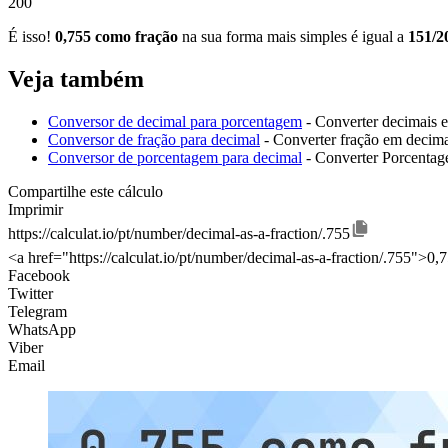
200
É isso!
0,755 como fração
na sua forma mais simples é igual a
151/2
Veja também
Conversor de decimal para porcentagem
- Converter decimais 
Conversor de fração para decimal
- Converter fração em decim
Conversor de porcentagem para decimal
- Converter Porcenta
Compartilhe este cálculo
Imprimir
https://calculat.io/pt/number/decimal-as-a-fraction/.755
<a href="https://calculat.io/pt/number/decimal-as-a-fraction/.755">0
Facebook
Twitter
Telegram
WhatsApp
Viber
Email