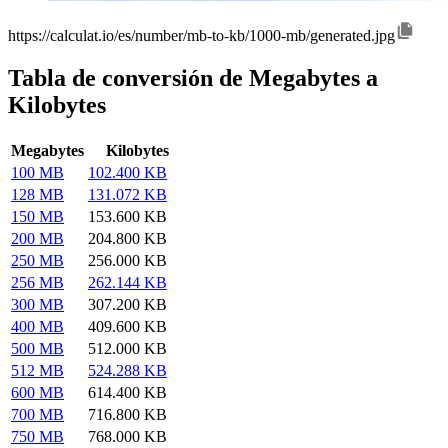
https://calculat.io/es/number/mb-to-kb/1000-mb/generated.jpg
Tabla de conversión de Megabytes a
Kilobytes
Megabytes
Kilobytes
100 MB
102.400 KB
128 MB
131.072 KB
150 MB
153.600 KB
200 MB
204.800 KB
250 MB
256.000 KB
256 MB
262.144 KB
300 MB
307.200 KB
400 MB
409.600 KB
500 MB
512.000 KB
512 MB
524.288 KB
600 MB
614.400 KB
700 MB
716.800 KB
750 MB
768.000 KB