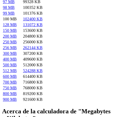
97 MB
99328 KB
98 MB
100352 KB
99 MB
101376 KB
100 MB
102400 KB
128 MB
131072 KB
150 MB
153600 KB
200 MB
204800 KB
250 MB
256000 KB
256 MB
262144 KB
300 MB
307200 KB
400 MB
409600 KB
500 MB
512000 KB
512 MB
524288 KB
600 MB
614400 KB
700 MB
716800 KB
750 MB
768000 KB
800 MB
819200 KB
900 MB
921600 KB
Acerca de la calculadora de "Megabytes