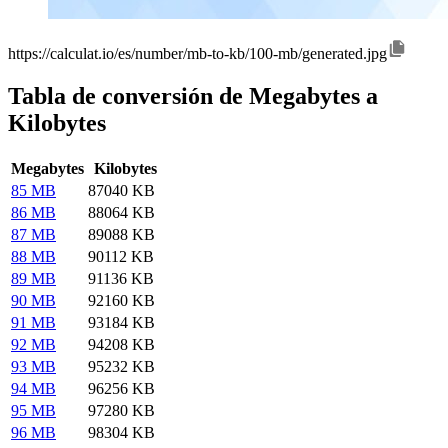
https://calculat.io/es/number/mb-to-kb/100-mb/generated.jpg
Tabla de conversión de Megabytes a
Kilobytes
Megabytes
Kilobytes
85 MB
87040 KB
86 MB
88064 KB
87 MB
89088 KB
88 MB
90112 KB
89 MB
91136 KB
90 MB
92160 KB
91 MB
93184 KB
92 MB
94208 KB
93 MB
95232 KB
94 MB
96256 KB
95 MB
97280 KB
96 MB
98304 KB