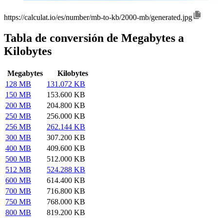
https://calculat.io/es/number/mb-to-kb/2000-mb/generated.jpg
Tabla de conversión de Megabytes a
Kilobytes
Megabytes
Kilobytes
128 MB
131.072 KB
150 MB
153.600 KB
200 MB
204.800 KB
250 MB
256.000 KB
256 MB
262.144 KB
300 MB
307.200 KB
400 MB
409.600 KB
500 MB
512.000 KB
512 MB
524.288 KB
600 MB
614.400 KB
700 MB
716.800 KB
750 MB
768.000 KB
800 MB
819.200 KB