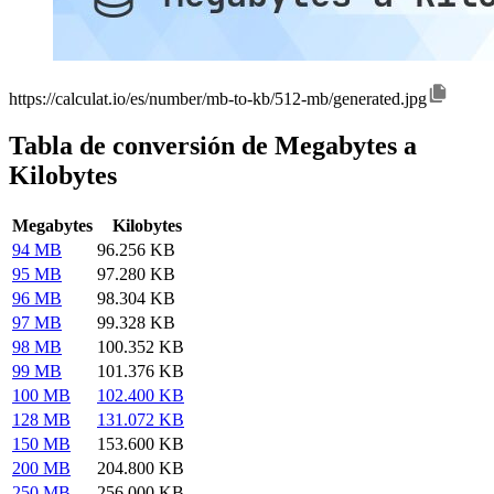
https://calculat.io/es/number/mb-to-kb/512-mb/generated.jpg
Tabla de conversión de Megabytes a
Kilobytes
Megabytes
Kilobytes
94 MB
96.256 KB
95 MB
97.280 KB
96 MB
98.304 KB
97 MB
99.328 KB
98 MB
100.352 KB
99 MB
101.376 KB
100 MB
102.400 KB
128 MB
131.072 KB
150 MB
153.600 KB
200 MB
204.800 KB
250 MB
256.000 KB