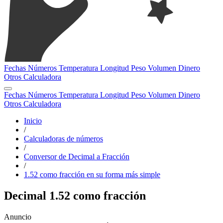
Fechas
Números
Temperatura
Longitud
Peso
Volumen
Dinero
Otros
Calculadora
Fechas
Números
Temperatura
Longitud
Peso
Volumen
Dinero
Otros
Calculadora
Inicio
/
Calculadoras de números
/
Conversor de Decimal a Fracción
/
1.52 como fracción en su forma más simple
Decimal 1.52 como fracción