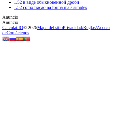
1.52 в виде обыкновенной дроби
1.52 como fração na forma mais simples
Calculat.IO
© 2026
Mapa del sitio
Privacidad
/
Reglas
/
Acerca
de
Contáctenos