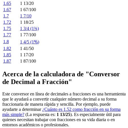
1.65
1 13/20
1.67
1 67/100
1.7
1 7/10
1.72
1 18/25
1.75
1 3/4 (1¾)
1.77
1 77/100
1.8
1 4/5 (1⅘)
1.82
1 41/50
1.85
1 17/20
1.87
1 87/100
Acerca de la calculadora de "Conversor
de Decimal a Fracción"
Este conversor en línea de decimales a fracciones es una herramienta
que le ayudará a convertir cualquier número decimal a su forma
fraccionaria de manera rápida y sencilla. Por ejemplo, puede
ayudarte a determinar
¿Cuánto es 1.52 como fracción en su forma
más simple?
(La respuesta es:
1 13/25
). Es especialmente útil para
quienes necesitan trabajar con fracciones en su vida diaria o en
entornos académicos o profesionales.