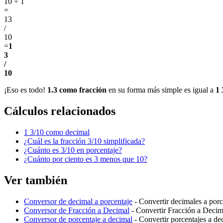
10 ÷ 1
=
13
/
10
=
1
3
/
10
¡Eso es todo!
1.3 como fracción
en su forma más simple es igual a
1 
Cálculos relacionados
1 3/10 como decimal
¿Cuál es la fracción 3/10 simplificada?
¿Cuánto es 3/10 en porcentaje?
¿Cuánto por ciento es 3 menos que 10?
Ver también
Conversor de decimal a porcentaje
- Convertir decimales a porc
Conversor de Fracción a Decimal
- Convertir Fracción a Decim
Conversor de porcentaje a decimal
- Convertir porcentajes a de