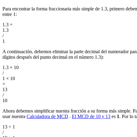
Para encontrar la forma fraccionaria más simple de 1.3, primero debe
entre 1:
1.3
=
1.3
/
1
A continuación, debemos eliminar la parte decimal del numerador par
dígitos después del punto decimal en el número 1.3):
1.3 × 10
/
1 × 10
=
13
/
10
Ahora debemos simplificar nuestra fracción a su forma más simple. Pa
usar nuestra
Calculadora de MCD
.
El MCD de 10 y 13
es
1
. Por lo 
13 ÷ 1
/