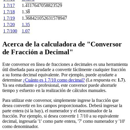
1 7/17
1.
4117647058823529
1 7/18
1.3
8
1 7/19
1.
368421052631578947
1 7/20
1.35
1 7/100
1.07
Acerca de la calculadora de "Conversor
de Fracción a Decimal"
Este conversor en línea de fracciones a decimales es una herramienta
útil diseñada para ayudarle a convertir fácilmente cualquier fracción
a su forma decimal equivalente. Por ejemplo, puede ayudarte a
determinar
¿Cuánto es 1 7/10 como decimal?
(La respuesta es:
1.7
).
Ya sea estudiante o profesional, este conversor puede ahorrarle
tiempo y esfuerzo en la realización de cálculos manuales.
Para utilizar este conversor, simplemente ingrese la fracción que
desea convertir en los campos proporcionados. Deberá ingresar la
parte entera (si la hay), el numerador y el denominador de la
fracción. Por ejemplo, si desea convertir 1 7/10 a su equivalente
decimal, ingresaría '1' como parte entera, '7' como numerador y '10'
como denominador.