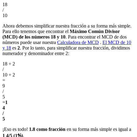
18
/
10
Ahora debemos simplificar nuestra fracción a su forma más simple.
Para ello tenemos que encontrar el
Máximo Común Divisor
(MCD) de los números 18 y 10
. Para encontrar el MCD de dos
números puede usar nuestra
Calculadora de MCD
.
El MCD de 10
y 18
es
2
. Por lo tanto, para simplificar nuestra fracción, dividimos
numerador y denominador entre 2:
18 ÷ 2
/
10 ÷ 2
=
9
/
5
=
1
4
/
5
¡Eso es todo!
1.8 como fracción
en su forma más simple es igual a
1 4/5 (1⅘)
.