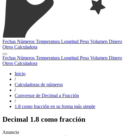
Fechas
Números
Temperatura
Longitud
Peso
Volumen
Dinero
Otros
Calculadora
Fechas
Números
Temperatura
Longitud
Peso
Volumen
Dinero
Otros
Calculadora
Inicio
/
Calculadoras de números
/
Conversor de Decimal a Fracción
/
1.8 como fracción en su forma más simple
Decimal 1.8 como fracción