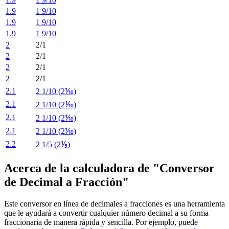
1.9
1 9/10
1.9
1 9/10
1.9
1 9/10
2
2/1
2
2/1
2
2/1
2
2/1
2.1
2 1/10 (2⅒)
2.1
2 1/10 (2⅒)
2.1
2 1/10 (2⅒)
2.1
2 1/10 (2⅒)
2.2
2 1/5 (2⅕)
Acerca de la calculadora de "Conversor
de Decimal a Fracción"
Este conversor en línea de decimales a fracciones es una herramienta
que le ayudará a convertir cualquier número decimal a su forma
fraccionaria de manera rápida y sencilla. Por ejemplo, puede