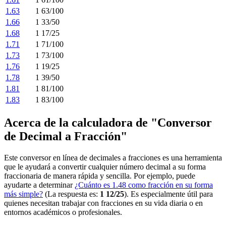
1.63
1 63/100
1.66
1 33/50
1.68
1 17/25
1.71
1 71/100
1.73
1 73/100
1.76
1 19/25
1.78
1 39/50
1.81
1 81/100
1.83
1 83/100
Acerca de la calculadora de "Conversor
de Decimal a Fracción"
Este conversor en línea de decimales a fracciones es una herramienta
que le ayudará a convertir cualquier número decimal a su forma
fraccionaria de manera rápida y sencilla. Por ejemplo, puede
ayudarte a determinar
¿Cuánto es 1.48 como fracción en su forma
más simple?
(La respuesta es:
1 12/25
). Es especialmente útil para
quienes necesitan trabajar con fracciones en su vida diaria o en
entornos académicos o profesionales.