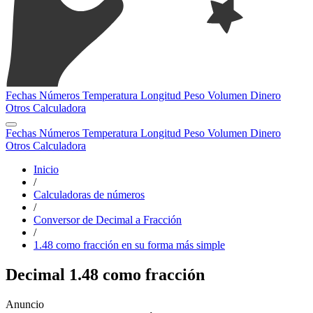
Fechas
Números
Temperatura
Longitud
Peso
Volumen
Dinero
Otros
Calculadora
Fechas
Números
Temperatura
Longitud
Peso
Volumen
Dinero
Otros
Calculadora
Inicio
/
Calculadoras de números
/
Conversor de Decimal a Fracción
/
1.48 como fracción en su forma más simple
Decimal 1.48 como fracción