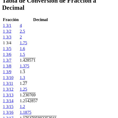
Tabla de Conversión de Fracción a
Decimal
Fracción
Decimal
1 3/1
4
1 3/2
2.5
1 3/3
2
1 3/4
1.75
1 3/5
1.6
1 3/6
1.5
1 3/7
1.
428571
1 3/8
1.375
1 3/9
1.
3
1 3/10
1.3
1 3/11
1.
27
1 3/12
1.25
1 3/13
1.
230769
1 3/14
1.2
142857
1 3/15
1.2
1 3/16
1.1875