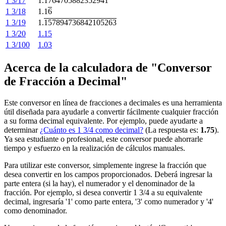
1 3/17
1.
1764705882352941
1 3/18
1.1
6
1 3/19
1.
157894736842105263
1 3/20
1.15
1 3/100
1.03
Acerca de la calculadora de "Conversor
de Fracción a Decimal"
Este conversor en línea de fracciones a decimales es una herramienta
útil diseñada para ayudarle a convertir fácilmente cualquier fracción
a su forma decimal equivalente. Por ejemplo, puede ayudarte a
determinar
¿Cuánto es 1 3/4 como decimal?
(La respuesta es:
1.75
).
Ya sea estudiante o profesional, este conversor puede ahorrarle
tiempo y esfuerzo en la realización de cálculos manuales.
Para utilizar este conversor, simplemente ingrese la fracción que
desea convertir en los campos proporcionados. Deberá ingresar la
parte entera (si la hay), el numerador y el denominador de la
fracción. Por ejemplo, si desea convertir 1 3/4 a su equivalente
decimal, ingresaría '1' como parte entera, '3' como numerador y '4'
como denominador.