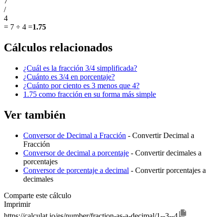
7
/
4
=
7 ÷ 4
=
1.75
Cálculos relacionados
¿Cuál es la fracción 3/4 simplificada?
¿Cuánto es 3/4 en porcentaje?
¿Cuánto por ciento es 3 menos que 4?
1.75 como fracción en su forma más simple
Ver también
Conversor de Decimal a Fracción
- Convertir Decimal a
Fracción
Conversor de decimal a porcentaje
- Convertir decimales a
porcentajes
Conversor de porcentaje a decimal
- Convertir porcentajes a
decimales
Comparte este cálculo
Imprimir
https://calculat.io/es/number/fraction-as-a-decimal/1--3--4