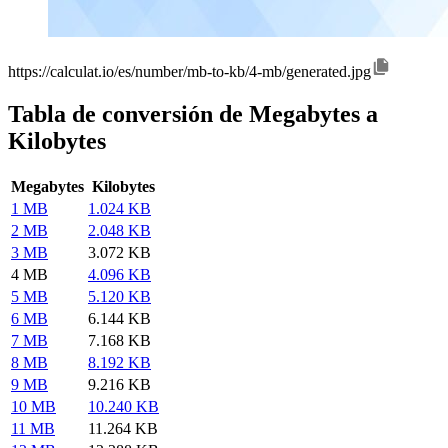
https://calculat.io/es/number/mb-to-kb/4-mb/generated.jpg
Tabla de conversión de Megabytes a
Kilobytes
Megabytes
Kilobytes
1 MB
1.024 KB
2 MB
2.048 KB
3 MB
3.072 KB
4 MB
4.096 KB
5 MB
5.120 KB
6 MB
6.144 KB
7 MB
7.168 KB
8 MB
8.192 KB
9 MB
9.216 KB
10 MB
10.240 KB
11 MB
11.264 KB