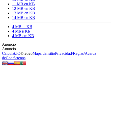
11 MB en KB
12 MB en KB
13 MB en KB
14 MB en KB
4 MB in KB
4 МБ в КБ
4 MB em KB
Calculat.IO
© 2026
Mapa del sitio
Privacidad
/
Reglas
/
Acerca
de
Contáctenos