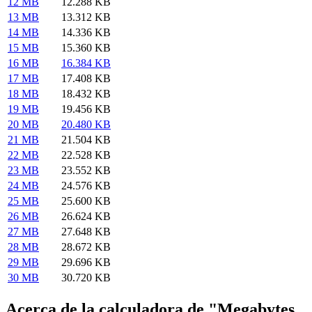
12 MB
12.288 KB
13 MB
13.312 KB
14 MB
14.336 KB
15 MB
15.360 KB
16 MB
16.384 KB
17 MB
17.408 KB
18 MB
18.432 KB
19 MB
19.456 KB
20 MB
20.480 KB
21 MB
21.504 KB
22 MB
22.528 KB
23 MB
23.552 KB
24 MB
24.576 KB
25 MB
25.600 KB
26 MB
26.624 KB
27 MB
27.648 KB
28 MB
28.672 KB
29 MB
29.696 KB
30 MB
30.720 KB
Acerca de la calculadora de "Megabytes