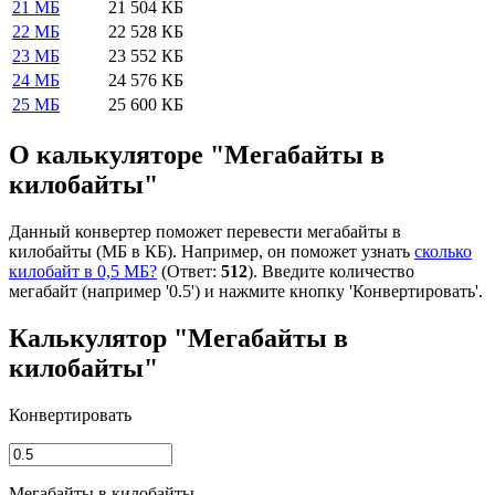
21 МБ
21 504 КБ
22 МБ
22 528 КБ
23 МБ
23 552 КБ
24 МБ
24 576 КБ
25 МБ
25 600 КБ
О калькуляторе "Мегабайты в
килобайты"
Данный конвертер поможет перевести мегабайты в
килобайты (МБ в КБ). Например, он поможет узнать
сколько
килобайт в 0,5 МБ?
(Ответ:
512
). Введите количество
мегабайт (например '0.5') и нажмите кнопку 'Конвертировать'.
Калькулятор "Мегабайты в
килобайты"
Конвертировать
Мегабайты в килобайты