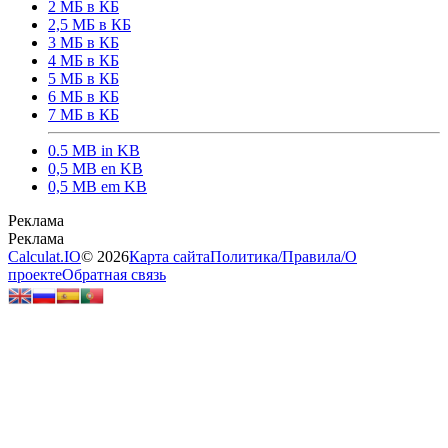
2 МБ в КБ
2,5 МБ в КБ
3 МБ в КБ
4 МБ в КБ
5 МБ в КБ
6 МБ в КБ
7 МБ в КБ
0.5 MB in KB
0,5 MB en KB
0,5 MB em KB
Calculat.IO
© 2026
Карта сайта
Политика
/
Правила
/
О
проекте
Обратная связь