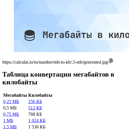
https://calculat.io/ru/number/mb-to-kb/.5-mb/generated.jpg
Таблица конвертации мегабайтов в
килобайты
Мегабайты
Килобайты
0,25 МБ
256 КБ
0,5 МБ
512 КБ
0,75 МБ
768 КБ
1 МБ
1 024 КБ
1,5 МБ
1 536 КБ