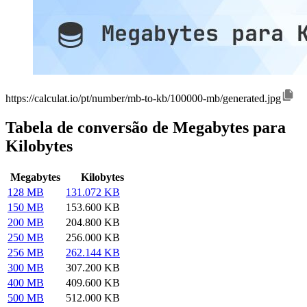
https://calculat.io/pt/number/mb-to-kb/100000-mb/generated.jpg
Tabela de conversão de Megabytes para
Kilobytes
Megabytes
Kilobytes
128 MB
131.072 KB
150 MB
153.600 KB
200 MB
204.800 KB
250 MB
256.000 KB
256 MB
262.144 KB
300 MB
307.200 KB
400 MB
409.600 KB
500 MB
512.000 KB