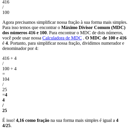
416
/
100
Agora precisamos simplificar nossa fração à sua forma mais simples.
Para isso temos que encontrar o
Máximo Divisor Comum (MDC)
dos números 416 e 100
. Para encontrar o MDC de dois números,
você pode usar nossa
Calculadora de MDC
.
O MDC de 100 e 416
é
4
. Portanto, para simplificar nossa fração, dividimos numerador e
denominador por 4:
416 ÷ 4
/
100 ÷ 4
=
104
/
25
=
4
4
/
25
É isso!
4,16 como fração
na sua forma mais simples é igual a
4
4/25
.