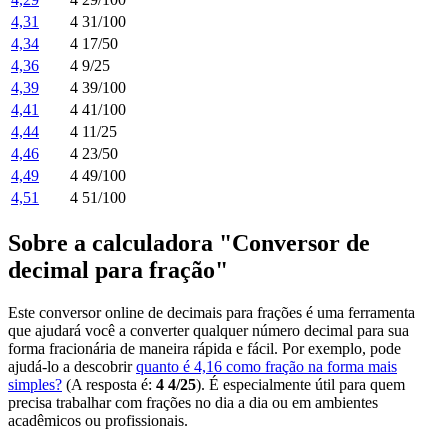
4,31
4 31/100
4,34
4 17/50
4,36
4 9/25
4,39
4 39/100
4,41
4 41/100
4,44
4 11/25
4,46
4 23/50
4,49
4 49/100
4,51
4 51/100
Sobre a calculadora "Conversor de
decimal para fração"
Este conversor online de decimais para frações é uma ferramenta
que ajudará você a converter qualquer número decimal para sua
forma fracionária de maneira rápida e fácil. Por exemplo, pode
ajudá-lo a descobrir
quanto é 4,16 como fração na forma mais
simples?
(A resposta é:
4 4/25
). É especialmente útil para quem
precisa trabalhar com frações no dia a dia ou em ambientes
acadêmicos ou profissionais.