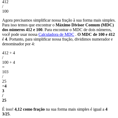
412
/
100
Agora precisamos simplificar nossa fração à sua forma mais simples.
Para isso temos que encontrar o
Máximo Divisor Comum (MDC)
dos números 412 e 100
. Para encontrar o MDC de dois números,
você pode usar nossa
Calculadora de MDC
.
O MDC de 100 e 412
é
4
. Portanto, para simplificar nossa fração, dividimos numerador e
denominador por 4:
412 ÷ 4
/
100 ÷ 4
=
103
/
25
=
4
3
/
25
É isso!
4,12 como fração
na sua forma mais simples é igual a
4
3/25
.