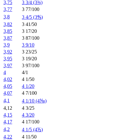
3,75
3 3/4 (3¾)
3,77
3 77/100
3,8
3 4/5 (3⅘)
3,82
3 41/50
3,85
3 17/20
3,87
3 87/100
3,9
3 9/10
3,92
3 23/25
3,95
3 19/20
3,97
3 97/100
4
4/1
4,02
4 1/50
4,05
4 1/20
4,07
4 7/100
4,1
4 1/10 (4⅒)
4,12
4 3/25
4,15
4 3/20
4,17
4 17/100
4,2
4 1/5 (4⅕)
4,22
4 11/50