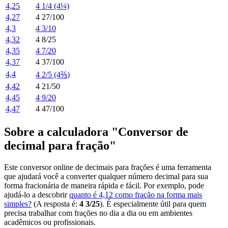
4,25
4 1/4 (4¼)
4,27
4 27/100
4,3
4 3/10
4,32
4 8/25
4,35
4 7/20
4,37
4 37/100
4,4
4 2/5 (4⅖)
4,42
4 21/50
4,45
4 9/20
4,47
4 47/100
Sobre a calculadora "Conversor de
decimal para fração"
Este conversor online de decimais para frações é uma ferramenta
que ajudará você a converter qualquer número decimal para sua
forma fracionária de maneira rápida e fácil. Por exemplo, pode
ajudá-lo a descobrir
quanto é 4,12 como fração na forma mais
simples?
(A resposta é:
4 3/25
). É especialmente útil para quem
precisa trabalhar com frações no dia a dia ou em ambientes
acadêmicos ou profissionais.