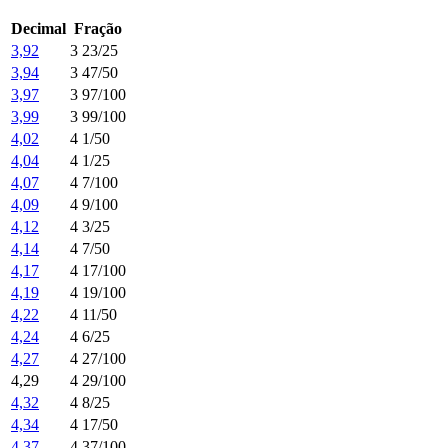
Decimal
Fração
3,92
3 23/25
3,94
3 47/50
3,97
3 97/100
3,99
3 99/100
4,02
4 1/50
4,04
4 1/25
4,07
4 7/100
4,09
4 9/100
4,12
4 3/25
4,14
4 7/50
4,17
4 17/100
4,19
4 19/100
4,22
4 11/50
4,24
4 6/25
4,27
4 27/100
4,29
4 29/100
4,32
4 8/25
4,34
4 17/50
4,37
4 37/100