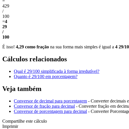
=
429
/
100
=
4
29
/
100
É isso!
4,29 como fração
na sua forma mais simples é igual a
4 29/1
Cálculos relacionados
Qual é 29/100 simplificada à forma irredutível?
Quanto é 29/100 em porcentagem?
Veja também
Conversor de decimal para porcentagem
- Converter decimais 
Conversor de fração para decimal
- Converter fração em decim
Conversor de porcentagem para decimal
- Converter Porcenta
Compartilhe este cálculo
Imprimir