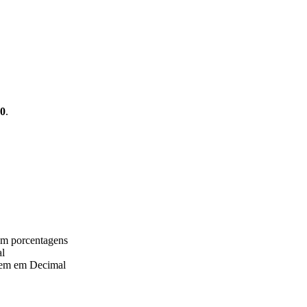
00
.
em porcentagens
al
gem em Decimal