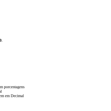
0
.
em porcentagens
al
gem em Decimal