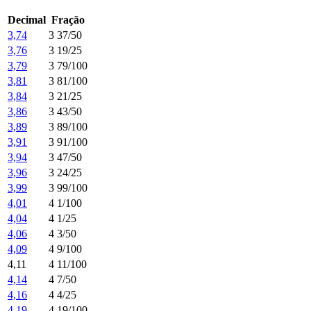
Decimal
Fração
3,74
3 37/50
3,76
3 19/25
3,79
3 79/100
3,81
3 81/100
3,84
3 21/25
3,86
3 43/50
3,89
3 89/100
3,91
3 91/100
3,94
3 47/50
3,96
3 24/25
3,99
3 99/100
4,01
4 1/100
4,04
4 1/25
4,06
4 3/50
4,09
4 9/100
4,11
4 11/100
4,14
4 7/50
4,16
4 4/25
4,19
4 19/100