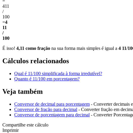
=
411
/
100
=
4
11
/
100
É isso!
4,11 como fração
na sua forma mais simples é igual a
4 11/10
Cálculos relacionados
Qual é 11/100 simplificada à forma irredutível?
Quanto é 11/100 em porcentagem?
Veja também
Conversor de decimal para porcentagem
- Converter decimais 
Conversor de fração para decimal
- Converter fração em decim
Conversor de porcentagem para decimal
- Converter Porcenta
Compartilhe este cálculo
Imprimir