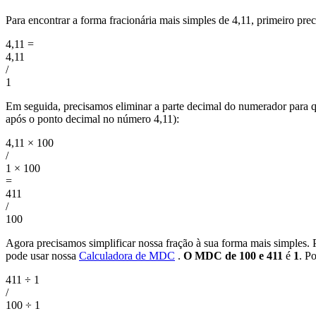
Para encontrar a forma fracionária mais simples de 4,11, primeiro pr
4,11
=
4,11
/
1
Em seguida, precisamos eliminar a parte decimal do numerador para 
após o ponto decimal no número 4,11):
4,11 × 100
/
1 × 100
=
411
/
100
Agora precisamos simplificar nossa fração à sua forma mais simples. 
pode usar nossa
Calculadora de MDC
.
O MDC de 100 e 411
é
1
. P
411 ÷ 1
/
100 ÷ 1